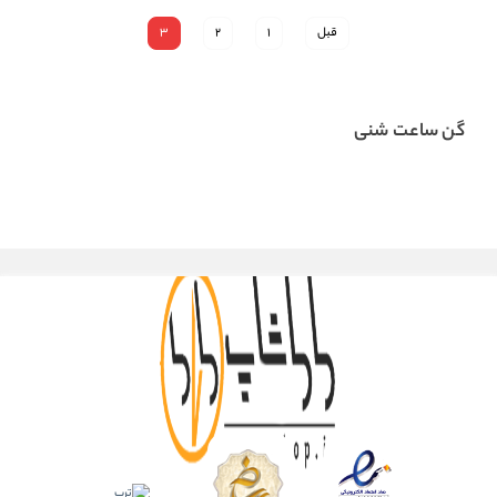
قبل
1
2
3
گن ساعت شنی