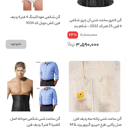
گن شکمی موداکینگ 4 فنر 6 ردیف
گن لاغری ساعت شنی آن چری شکمی
قزن کش دوبل کد 1034
6 قزن 25 فنر کد 2022 - شکم بند
22
4,600,000
%
3,590,000
ناموجود
گن ساعت شنی زنانه سه ردیف قزن
گن ساعت شنی شکمی مردانه اصل
مدل رکابی طرح حریر و گیپور برند M &
کلمبیا 9 فنر 3 ردیف قزن