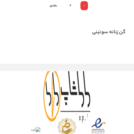
1
2
بعدی
گن زنانه سوتینی