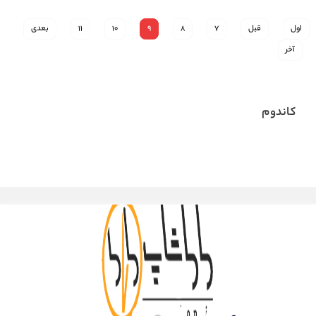
اول
قبل
7
8
9
10
11
بعدی
آخر
کاندوم