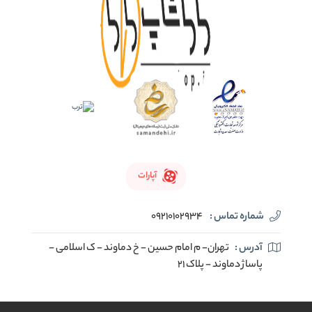
آپارات
شماره تماس :
09210102934
آدرس :
تهران- م امام حسین - خ دماوند - ک اسلامی -
پاساژ دماوند - پلاک 21