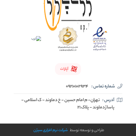
آپارات
شماره تماس :
09210102934
آدرس :
تهران- م امام حسین - خ دماوند - ک اسلامی -
پاساژ دماوند - پلاک 21
طراحی و توسعه توسط
شرکت نرم افزاری سیژن