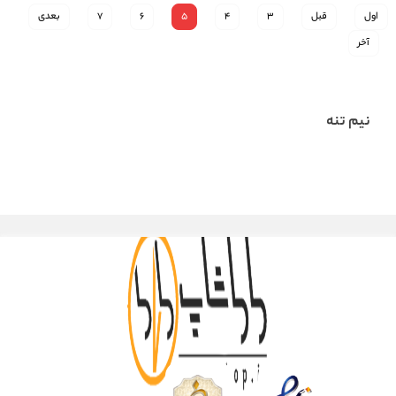
اول
قبل
3
4
5
6
7
بعدی
آخر
نیم تنه