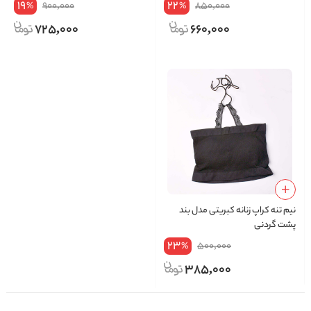
19
22
900,000
850,000
%
%
725,000
660,000
نیم‌ تنه کراپ زنانه کبریتی مدل بند
پشت گردنی
23
500,000
%
385,000