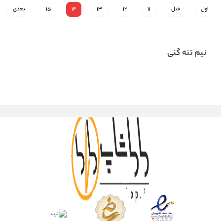
اول
قبل
11
12
13
14
15
بعدی
نیم تنه گنی