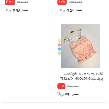
45
27
900,000
1,300,000
%
%
498,000
950,000
کراپ و نیم تنه فانتزی طرح کبریتی
چروک برند XINUOLONG کد 7352
12
900,000
%
790,000