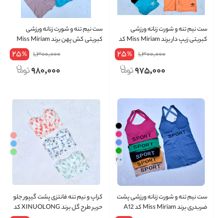
ست نیم تنه و شورت زنانه ورزشی
ست نیم تنه و شورت زنانه ورزشی
کبریتی زیپ دار برند Miss Miriam کد
کبریتی کش پهن برند Miss Miriam
A07-2
کد A10-2
25
25
1,300,000
1,300,000
%
%
980,000
975,000
+ 2
ست نیم تنه و شورت زنانه ورزشی پشت
کراپ و نیم تنه فانتزی پشت گیپور جلو
ضربدری برند Miss Miriam کد A12
حریر طرح گل برند XINUOLONG کد
7322