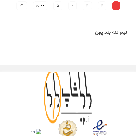
1
2
3
4
5
بعدی
آخر
نیم تنه بند پهن