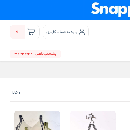
0
ورود به حساب کاربری
پشتیبانی تلفنی
09210102934
64
کالا