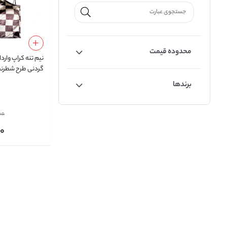
محدوده قیمت
نیم‌ تنه کراپ وار
گردنی طرح شطرنجی ک
برندها
00
00