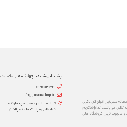
پشتیبانی شنبه تا چهارشنبه از ساعت 9 تا 17
09210102934
info [a] mamashop.ir
نه فروش لباس زیر زنانه و مردانه همچنین انواع گن لاغری
تهران- م امام حسین - خ دماوند -
آنلاین می باشد . خدا را شاکریم
ک اسلامی - پاساژ دماوند - پلاک 21
ن و محبوب ترین فروشگاه های