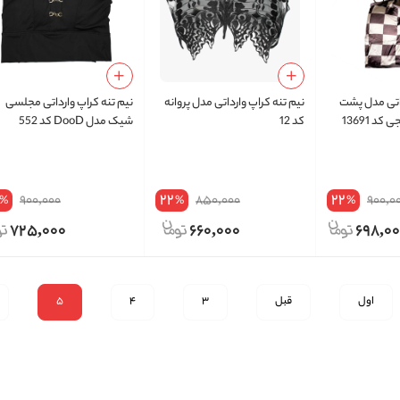
داتی مدل پشت
نیم‌ تنه کراپ وارداتی مدل پروانه
نیم‌ تنه کراپ وارداتی مجلسی
د 13691
کد 12
شیک مدل DooD کد 552
22
22
900,000
850,000
900,0
%
%
%
725,000
660,000
698,0
اول
قبل
3
4
5