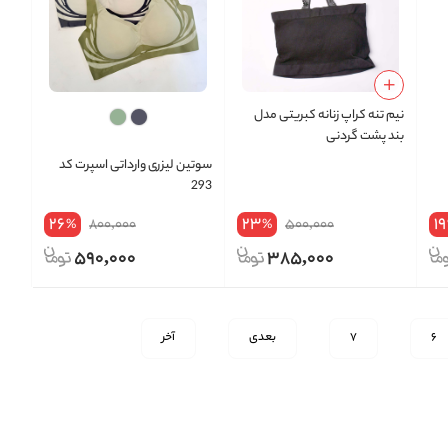
نیم‌ تنه کراپ زنانه کبریتی مدل
بند پشت گردنی
سوتین لیزری وارداتی اسپرت کد
293
26
23
19
800,000
500,000
%
%
590,000
385,000
6
7
بعدی
آخر