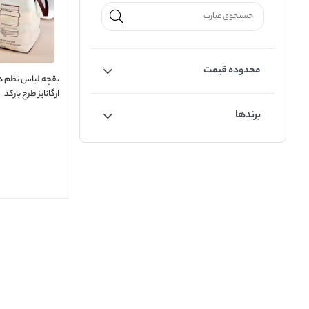
محدوده قیمت
بقچه لباس نظم د
ارگانایز طرح بارکد
برندها