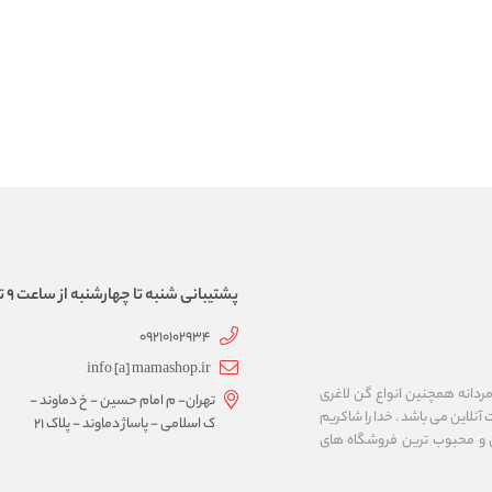
پشتیبانی شنبه تا چهارشنبه از ساعت 9 تا 17
09210102934
info [a] mamashop.ir
نه فروش لباس زیر زنانه و مردانه همچنین انواع گن لاغری
تهران- م امام حسین - خ دماوند -
آنلاین می باشد . خدا را شاکریم
ک اسلامی - پاساژ دماوند - پلاک 21
ن و محبوب ترین فروشگاه های