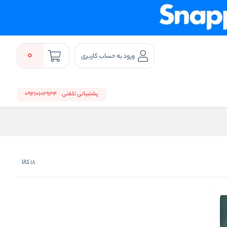
0
ورود به حساب کاربری
پشتیبانی تلفنی
09210102934
18
کالا