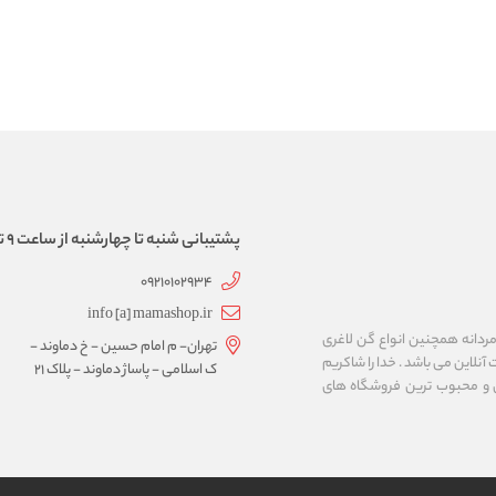
پشتیبانی شنبه تا چهارشنبه از ساعت 9 تا 17
09210102934
info [a] mamashop.ir
نه فروش لباس زیر زنانه و مردانه همچنین انواع گن لاغری
تهران- م امام حسین - خ دماوند -
آنلاین می باشد . خدا را شاکریم
ک اسلامی - پاساژ دماوند - پلاک 21
ن و محبوب ترین فروشگاه های