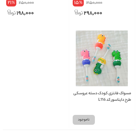
21
15
250,000
350,000
%
%
198,000
298,000
مسواک فانتزی کودک دسته عروسکی
طرح دایناسور کد L116
ناموجود