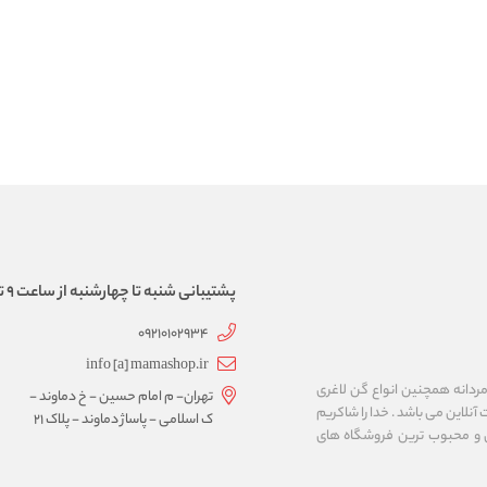
پشتیبانی شنبه تا چهارشنبه از ساعت 9 تا 17
09210102934
info [a] mamashop.ir
نه فروش لباس زیر زنانه و مردانه همچنین انواع گن لاغری
تهران- م امام حسین - خ دماوند -
آنلاین می باشد . خدا را شاکریم
ک اسلامی - پاساژ دماوند - پلاک 21
ن و محبوب ترین فروشگاه های