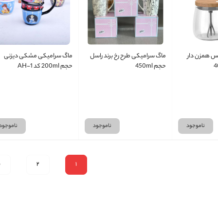
کس همزن دار
ماگ سرامیکی طرح رخ برند راسل
ماگ سرامیکی مشکی دیزنی
حجم 450ml
حجم 200ml کد AH-1
ناموجود
ناموجود
ناموجود
1
2
ب