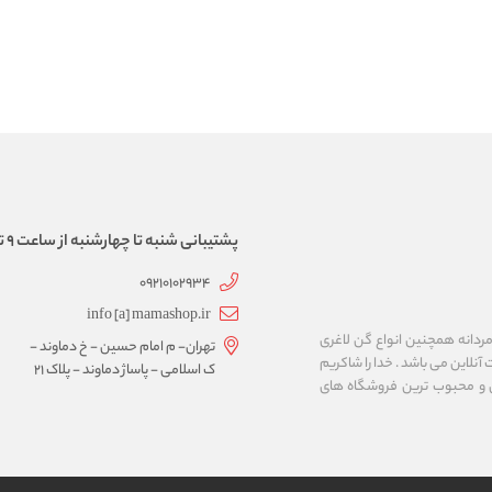
پشتیبانی شنبه تا چهارشنبه از ساعت 9 تا 17
09210102934
info [a] mamashop.ir
نه فروش لباس زیر زنانه و مردانه همچنین انواع گن لاغری
تهران- م امام حسین - خ دماوند -
آنلاین می باشد . خدا را شاکریم
ک اسلامی - پاساژ دماوند - پلاک 21
ن و محبوب ترین فروشگاه های