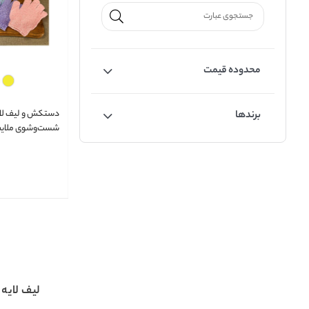
محدوده قیمت
دستکش و لیف لایه
برندها
شست‌وشوی ملایم و
پوست حساس کو
لیف لایه ب