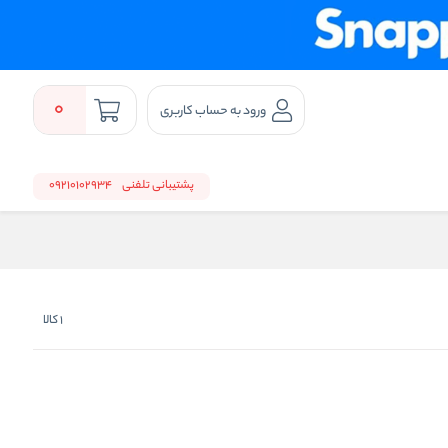
0
ورود به حساب کاربری
پشتیبانی تلفنی
09210102934
1
کالا