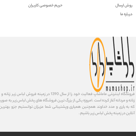
روش ارسال
حریم خصوصی کاربران
درباره ما
فروشگاه اینترنتی ماماشاپ فعالیت خود را از سال 1390 در زمی
زنانه و مردانه آغاز کرده است .امروزه یکی از بزرگ ترین فروشگاه های پخش لباس زیر به صورت 
که به یاری و مدد خداوند همچنین همیاری وپشتیبانی شما عزیزان توانستیم جزو بهتری
آنلاین در زمینه پخش لباس زیر باشیم .