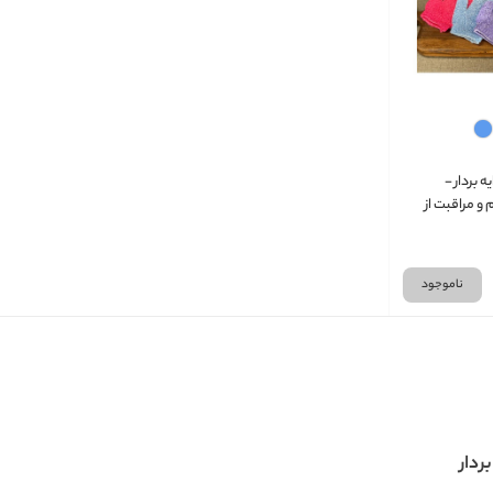
 بردار -
 مراقبت از
دک
ناموجود
ردار