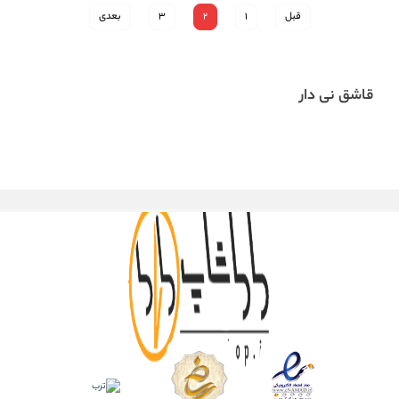
قبل
1
2
3
بعدی
قاشق نی دار