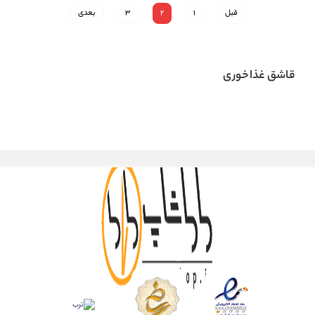
قبل
1
2
3
بعدی
قاشق غذاخوری