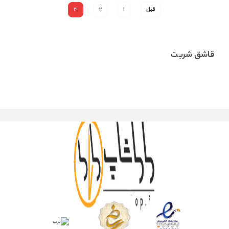
قبل
1
2
3
قاشق شربت