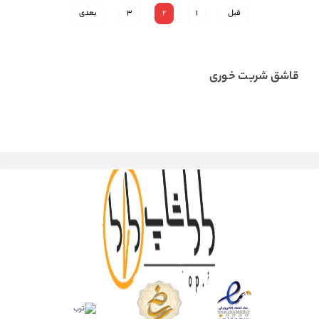
قبل
1
2
3
بعدی
قاشق شربت خوری