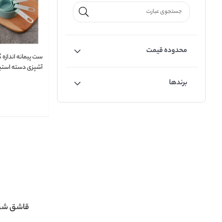
محدوده قیمت
ست پیمانه اندازه گ
آشپزی دسته استی
برندها
قاشق شر