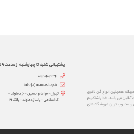
پشتیبانی شنبه تا چهارشنبه از ساعت 9 تا 17
09210102934
info [a] mamashop.ir
نه فروش لباس زیر زنانه و مردانه همچنین انواع گن لاغری
تهران- م امام حسین - خ دماوند -
آنلاین می باشد . خدا را شاکریم
ک اسلامی - پاساژ دماوند - پلاک 21
ن و محبوب ترین فروشگاه های