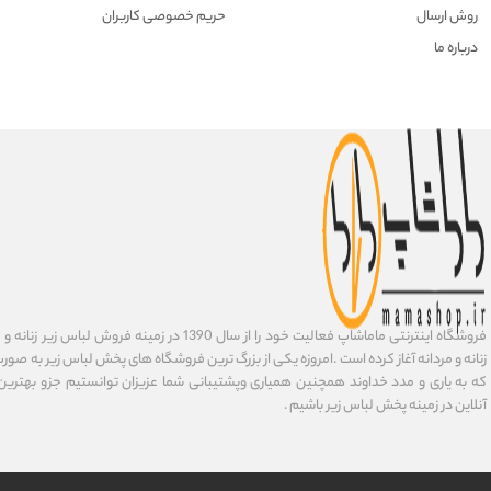
روش ارسال
حریم خصوصی کاربران
درباره ما
فروشگاه اینترنتی ماماشاپ فعالیت خود را از سال 1390 در زمی
زنانه و مردانه آغاز کرده است .امروزه یکی از بزرگ ترین فروشگاه های پخش لباس زیر به صورت 
که به یاری و مدد خداوند همچنین همیاری وپشتیبانی شما عزیزان توانستیم جزو بهتری
آنلاین در زمینه پخش لباس زیر باشیم .