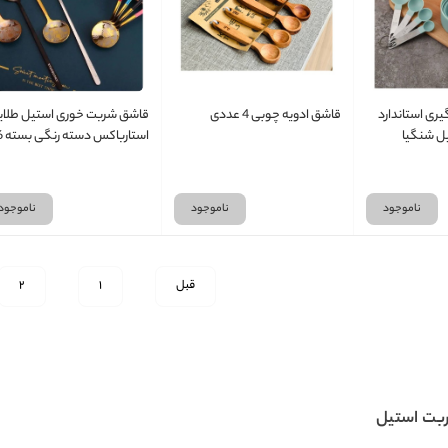
یری استاندارد
قاشق ادویه چوبی 4 عددی
قاشق شربت خوری استیل طلای
ل شنگیا
استارباکس د
عددی
ناموجود
ناموجود
ناموجود
قبل
1
2
بت استیل