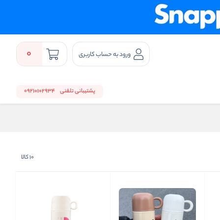
0
ورود به حساب کاربری
پشتیبانی تلفنی
09210102934
10
کالا