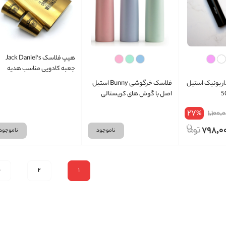
هیپ فلاسک Jack Daniel's
جعبه کادویی مناسب هدیه
ر یونیک استیل
فلاسک خرگوشی Bunny استیل
اصل با گوش های کریستالی
حجم 270ml تراول ماگ سفری
27
1,100,
%
برای چای، کافی، دمنوش و
نوشیدنی های سرد بند حمل
798,0
ناموجود
ناموجود
سیلیکونی راحت
1
2
ب