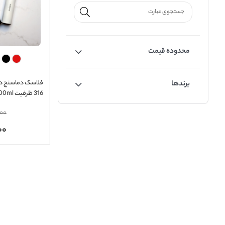
محدوده قیمت
فلاسک دماسنج دا
برندها
316 ظرفیت 500ml
000
00