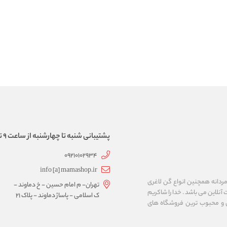
پشتیبانی شنبه تا چهارشنبه از ساعت 9 تا 17
09210102934
info [a] mamashop.ir
نه فروش لباس زیر زنانه و مردانه همچنین انواع گن لاغری
تهران- م امام حسین - خ دماوند -
آنلاین می باشد . خدا را شاکریم
ک اسلامی - پاساژ دماوند - پلاک 21
ن و محبوب ترین فروشگاه های