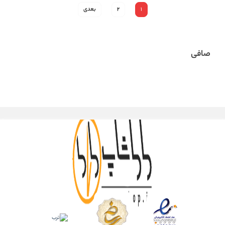
1
2
بعدی
صافی