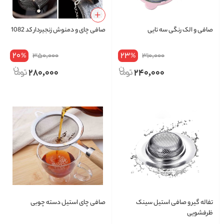
صافی و الک رنگی سه تایی
صافی چای و دمنوش زنجیردار کد 1082
20
23
350,000
310,000
%
%
280,000
240,000
تفاله گیر و صافی استیل سینک
صافی چای استیل دسته چوبی
ظرفشویی