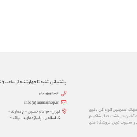
پشتیبانی شنبه تا چهارشنبه از ساعت 9 تا 17
09210102934
info [a] mamashop.ir
نه فروش لباس زیر زنانه و مردانه همچنین انواع گن لاغری
تهران- م امام حسین - خ دماوند -
آنلاین می باشد . خدا را شاکریم
ک اسلامی - پاساژ دماوند - پلاک 21
ن و محبوب ترین فروشگاه های