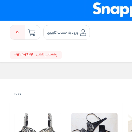
0
ورود به حساب کاربری
پشتیبانی تلفنی
09210102934
66
کالا