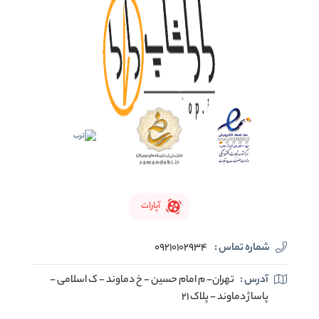
آپارات
شماره تماس :
09210102934
آدرس :
تهران- م امام حسین - خ دماوند - ک اسلامی -
پاساژ دماوند - پلاک 21