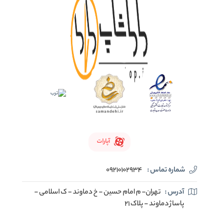
آپارات
شماره تماس :
09210102934
آدرس :
تهران- م امام حسین - خ دماوند - ک اسلامی -
پاساژ دماوند - پلاک 21