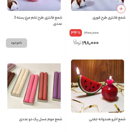
شمع فانتزی طرح قوری
شمع فانتزی طرح تخم مرغ بسته 3
عددی
34
300,000
%
198,000
ناموجود
شمع انار و هندوانه جفتی
شمع موم عسل پک دو عددی