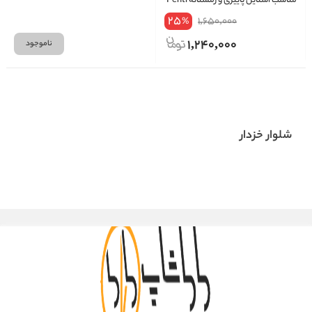
مناسب استایل پاییزی و زمستانه Penti
25
1,650,000
%
1,240,000
ناموجود
شلوار خزدار