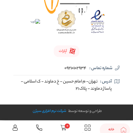
آپارات
شماره تماس :
09210102934
آدرس :
تهران- م امام حسین - خ دماوند - ک اسلامی -
پاساژ دماوند - پلاک 21
طراحی و توسعه توسط
شرکت نرم افزاری سیژن
0
خانه