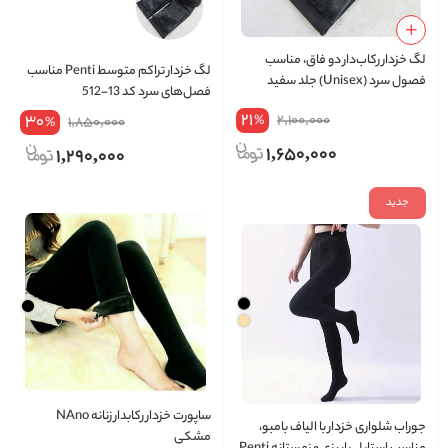
لگ خزدار رکاب‌دار دو فاق، مناسب
لگ خزدار تراکم متوسط Penti مناسب
فصول سرد (Unisex) جلد سفید
فصل‌های سرد کد 13-512
21
30
2,100,000
%
1,850,000
%
1,650,000
1,290,000
جدید
ساپورت خزدار رکابدار زنانه NAno
جوراب‌ شلواری خزدار با الیاف بامبو،
مشکی