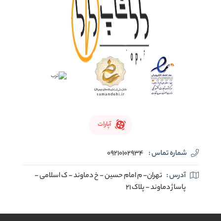
آپارات
شماره تماس :
09210102934
آدرس :
تهران- م امام حسین - خ دماوند - ک اسلامی -
پاساژ دماوند - پلاک 21