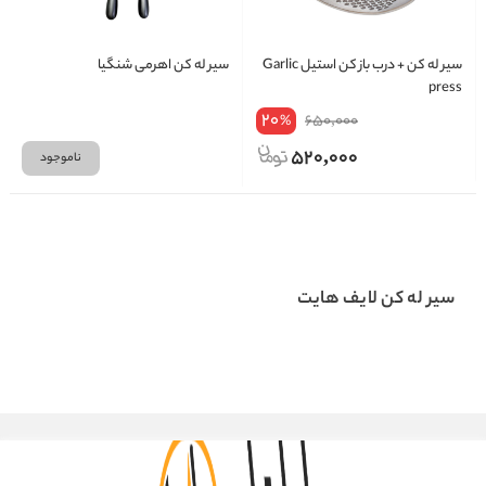
سیر له کن + درب باز کن استیل Garlic
سیر له کن اهرمی شنگیا
press
20
650,000
%
520,000
ناموجود
سیر له کن لایف هایت