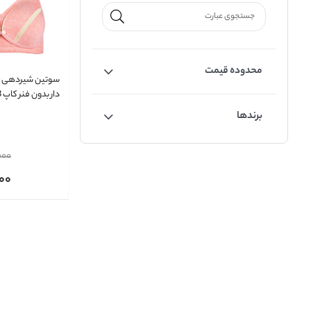
محدوده قیمت
سوتین شیردهی ن
دار بدون فنر کاپ B کد 8631
برندها
000
00