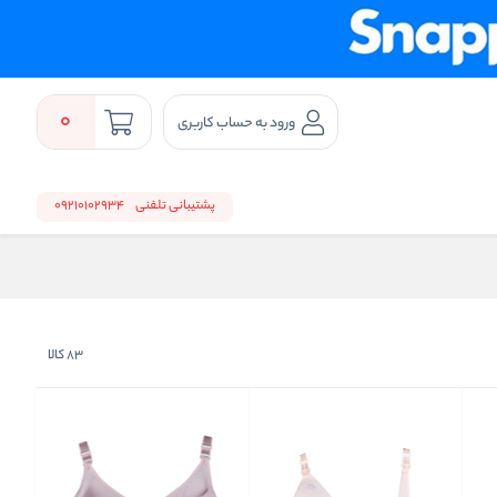
0
ورود به حساب کاربری
پشتیبانی تلفنی
09210102934
83
کالا