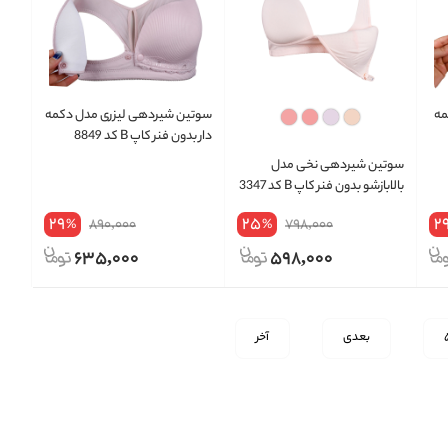
مه
سوتین شیردهی لیزری مدل دکمه
دار بدون فنر کاپ B کد 8849
سوتین شیردهی نخی مدل
بالابازشو بدون فنر کاپ B کد 3347
29
25
2
890,000
798,000
%
%
635,000
598,000
بعدی
آخر