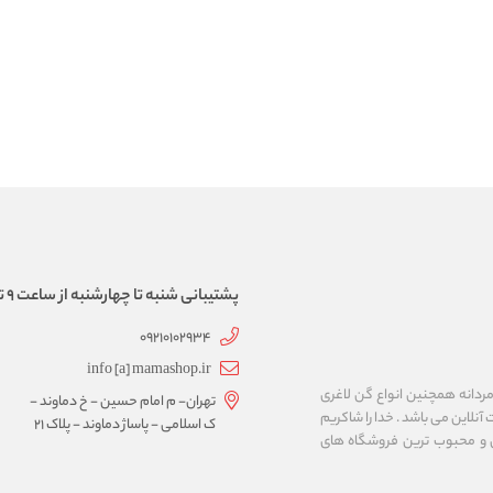
پشتیبانی شنبه تا چهارشنبه از ساعت 9 تا 17
09210102934
info [a] mamashop.ir
نه فروش لباس زیر زنانه و مردانه همچنین انواع گن لاغری
تهران- م امام حسین - خ دماوند -
آنلاین می باشد . خدا را شاکریم
ک اسلامی - پاساژ دماوند - پلاک 21
ن و محبوب ترین فروشگاه های