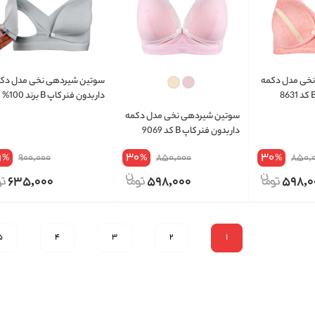
خی مدل دکمه
سوتین شیردهی نخی مدل دک
دار بدون فنر کاپ B برند 100%
سوتین شیردهی نخی مدل دکمه
دار بدون فنر کاپ B کد 9069
9
30
30
900,000
850,000
850,
%
%
%
635,000
598,000
598,0
5
4
3
2
1