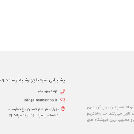
پشتیبانی شنبه تا چهارشنبه از ساعت 9 تا 17
09210102934
info [a] mamashop.ir
نه فروش لباس زیر زنانه و مردانه همچنین انواع گن لاغری
تهران- م امام حسین - خ دماوند -
آنلاین می باشد . خدا را شاکریم
ک اسلامی - پاساژ دماوند - پلاک 21
ن و محبوب ترین فروشگاه های