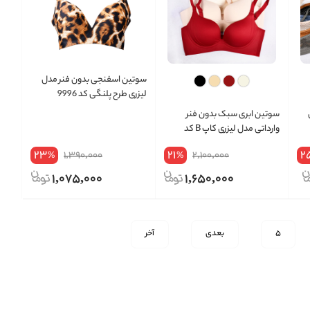
سوتین اسفنجی بدون فنر مدل
لیزری طرح پلنگی کد 9996
سوتین ابری سبک بدون فنر
وارداتی مدل لیزری کاپ B کد
3808
23
21
2
1,390,000
2,100,000
%
%
1,075,000
1,650,000
5
بعدی
آخر