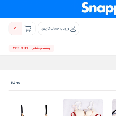
0
ورود به حساب کاربری
پشتیبانی تلفنی
09210102934
215
کالا