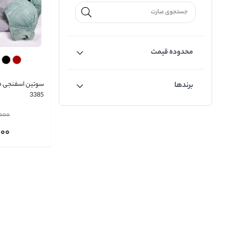
محدوده قیمت
برندها
3385
,000
000