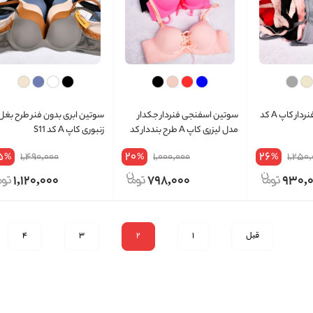
سوتین اسفنجی فنردار کاپ A کد
سوتین اسفنجی فنردار جکدار
سوتین ابری بدون فنر طرح بغل
مدل لیزری کاپ A طرح بنددار کد
زنبوری کاپ A کد S11
004
5
20
26
1,490,000
1,000,000
1,250
%
%
%
1,120,000
798,000
930,
قبل
1
2
3
4