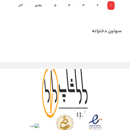
1
2
3
4
5
بعدی
آخر
سوتین دخترانه