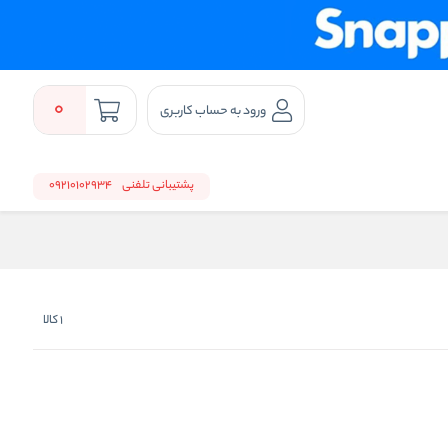
0
ورود به حساب کاربری
پشتیبانی تلفنی
09210102934
1
کالا