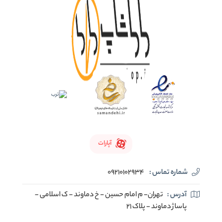
آپارات
شماره تماس :
09210102934
آدرس :
تهران- م امام حسین - خ دماوند - ک اسلامی -
پاساژ دماوند - پلاک 21