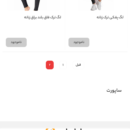
لگ پفکی ترک زنانه
لگ ترک فاق بلند براق زنانه
ناموجود
ناموجود
قبل
1
2
ساپورت