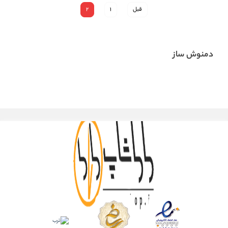
قبل
1
2
دمنوش ساز