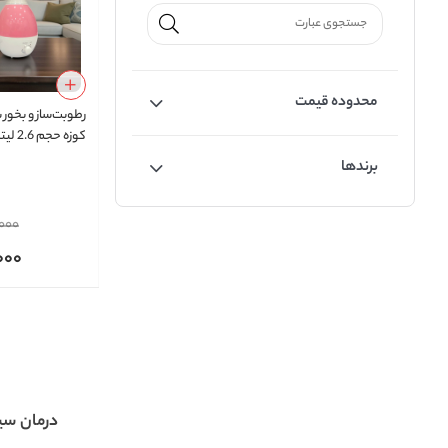
محدوده قیمت
رطوبت‌ساز و بخور 
کوزه حجم 2.6 لیتر
برندها
000
000
درمان س