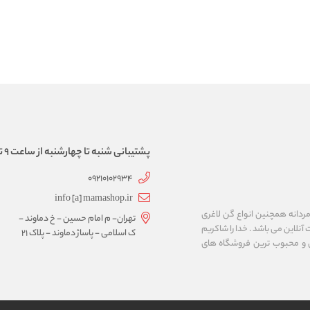
پشتیبانی شنبه تا چهارشنبه از ساعت 9 تا 17
09210102934
info [a] mamashop.ir
نه فروش لباس زیر زنانه و مردانه همچنین انواع گن لاغری
تهران- م امام حسین - خ دماوند -
آنلاین می باشد . خدا را شاکریم
ک اسلامی - پاساژ دماوند - پلاک 21
ن و محبوب ترین فروشگاه های