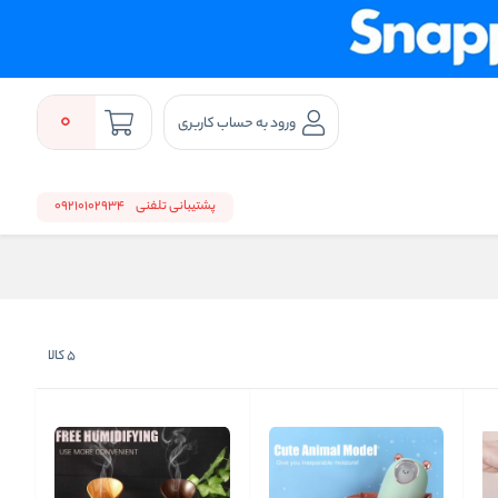
0
ورود به حساب کاربری
پشتیبانی تلفنی
09210102934
5
کالا