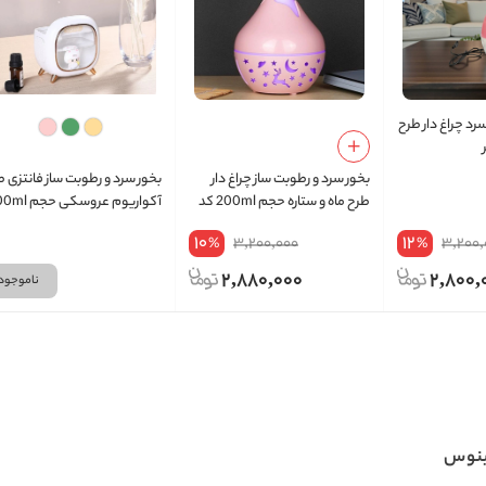
سرد چراغ دار طرح
بخور سرد و رطوبت ساز چراغ دار
بخور سرد و رطوبت ساز فانتزی 
طرح ماه و ستاره حجم 200ml کد
آکواریوم عروسکی حجم 500ml
JSQ08
10
12
3,200,000
3,200,
%
%
2,880,000
2,800,
ناموجود
ینوس