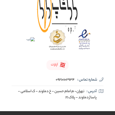
آپارات
شماره تماس :
09210102934
آدرس :
تهران- م امام حسین - خ دماوند - ک اسلامی -
پاساژ دماوند - پلاک 21