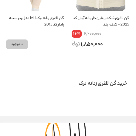
گن لاغری شکمی قزن دار زنانه آرتان کد
گن لاغری زنانه ترک M,I مدل زیر سینه
2025 - شکم بند
پادار کد 2015
16
2,200,000
%
1,850,000
ناموجود
خرید گن لاغری زنانه ترک