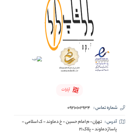
آپارات
شماره تماس :
09210102934
آدرس :
تهران- م امام حسین - خ دماوند - ک اسلامی -
پاساژ دماوند - پلاک 21