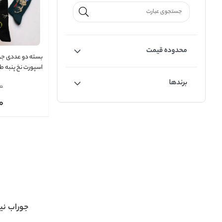
محدوده قیمت
بسته دو عددی جو
اسپورت نخ پنبه 
ماهبان کد 2901
برندها
0
0
جوراب نی