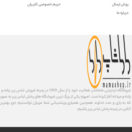
روش ارسال
حریم خصوصی کاربران
درباره ما
فروشگاه اینترنتی ماماشاپ فعالیت خود را از سال 1390 در زمی
زنانه و مردانه آغاز کرده است .امروزه یکی از بزرگ ترین فروشگاه های پخش لباس زیر به صورت 
که به یاری و مدد خداوند همچنین همیاری وپشتیبانی شما عزیزان توانستیم جزو بهتری
آنلاین در زمینه پخش لباس زیر باشیم .