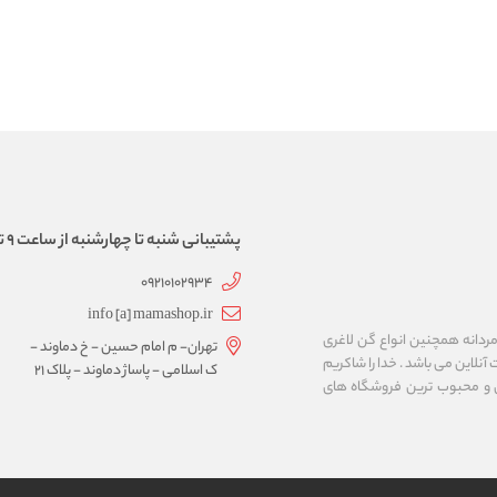
پشتیبانی شنبه تا چهارشنبه از ساعت 9 تا 17
09210102934
info [a] mamashop.ir
نه فروش لباس زیر زنانه و مردانه همچنین انواع گن لاغری
تهران- م امام حسین - خ دماوند -
آنلاین می باشد . خدا را شاکریم
ک اسلامی - پاساژ دماوند - پلاک 21
ن و محبوب ترین فروشگاه های