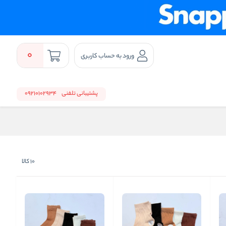
0
ورود به حساب کاربری
پشتیبانی تلفنی
09210102934
10
کالا