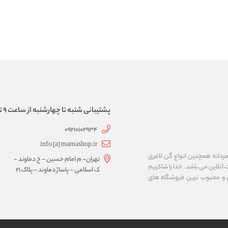
پشتیبانی شنبه تا چهارشنبه از ساعت 9 تا 17
09210102934
info [a] mamashop.ir
نه فروش لباس زیر زنانه و مردانه همچنین انواع گن لاغری
تهران- م امام حسین - خ دماوند -
آنلاین می باشد . خدا را شاکریم
ک اسلامی - پاساژ دماوند - پلاک 21
ن و محبوب ترین فروشگاه های