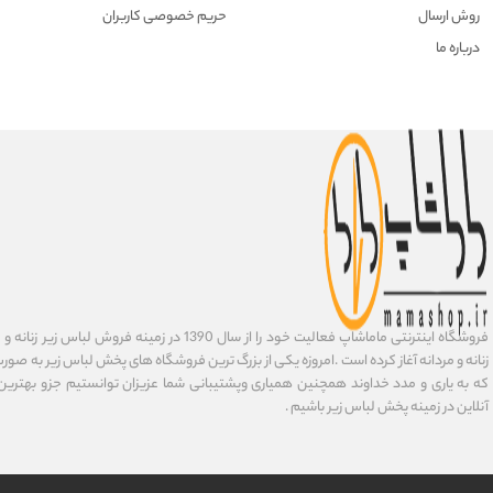
روش ارسال
حریم خصوصی کاربران
درباره ما
فروشگاه اینترنتی ماماشاپ فعالیت خود را از سال 1390 در زمی
زنانه و مردانه آغاز کرده است .امروزه یکی از بزرگ ترین فروشگاه های پخش لباس زیر به صورت 
که به یاری و مدد خداوند همچنین همیاری وپشتیبانی شما عزیزان توانستیم جزو بهتری
آنلاین در زمینه پخش لباس زیر باشیم .