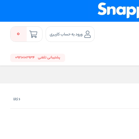
0
ورود به حساب کاربری
پشتیبانی تلفنی
09210102934
6
کالا