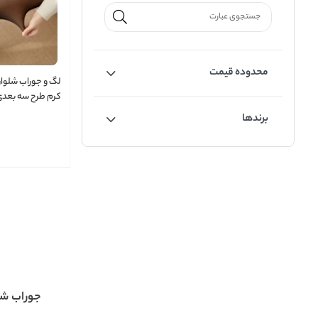
محدوده قیمت
لگ و جوراب شلوار
کرم طرح سه بعدی 
تابستان کد 1-1601
برندها
جوراب شل