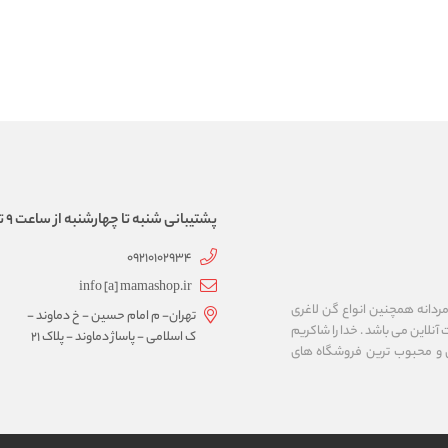
پشتیبانی شنبه تا چهارشنبه از ساعت 9 تا 17
09210102934
info [a] mamashop.ir
نه فروش لباس زیر زنانه و مردانه همچنین انواع گن لاغری
تهران- م امام حسین - خ دماوند -
آنلاین می باشد . خدا را شاکریم
ک اسلامی - پاساژ دماوند - پلاک 21
ن و محبوب ترین فروشگاه های