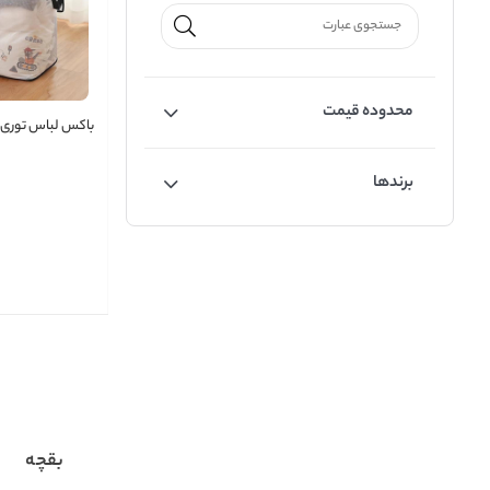
محدوده قیمت
باکس لباس توری
برندها
بقچه