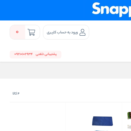
0
ورود به حساب کاربری
پشتیبانی تلفنی
09210102934
4
کالا