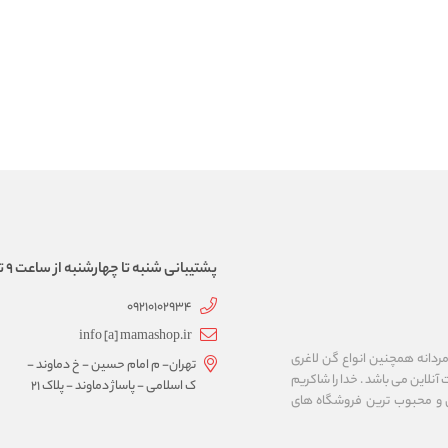
پشتیبانی شنبه تا چهارشنبه از ساعت 9 تا 17
09210102934
info [a] mamashop.ir
نه فروش لباس زیر زنانه و مردانه همچنین انواع گن لاغری
تهران- م امام حسین - خ دماوند -
آنلاین می باشد . خدا را شاکریم
ک اسلامی - پاساژ دماوند - پلاک 21
ن و محبوب ترین فروشگاه های