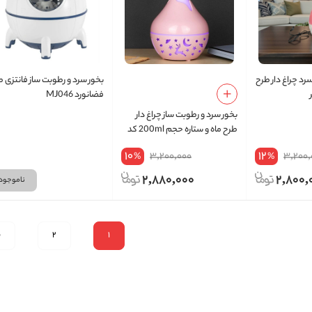
سرد چراغ دار طرح
بخور سرد و رطوبت ساز فانتزی 
فضانورد MJ046
بخور سرد و رطوبت ساز چراغ دار
طرح ماه و ستاره حجم 200ml کد
JSQ08
10
12
3,200,000
3,200,
%
%
2,880,000
2,800,
ناموجود
1
2
ب