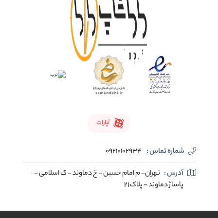
آپارات
شماره تماس :
09210102934
آدرس :
تهران- م امام حسین - خ دماوند - ک اسلامی -
پاساژ دماوند - پلاک 21