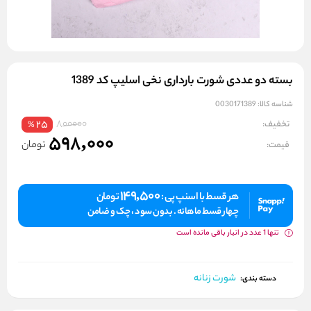
بسته دو عددی شورت بارداری نخی اسلیپ کد 1389
شناسه کالا:
0030171389
800000
تخفیف:
25
%
598,000
تومان
قیمت:
149,500
هر قسط با اسنپ پی :
تومان
چهار قسط ماهانه . بدون سود ، چک و ضامن
تنها 1 عدد در انبار باقی مانده است
شورت زنانه
دسته بندی: