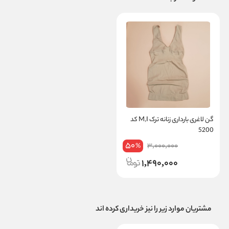
گن لاغری بارداری زنانه ترک M,I کد
5200
50
3,000,000
%
1,490,000
مشتریان موارد زیر را نیز خریداری کرده اند