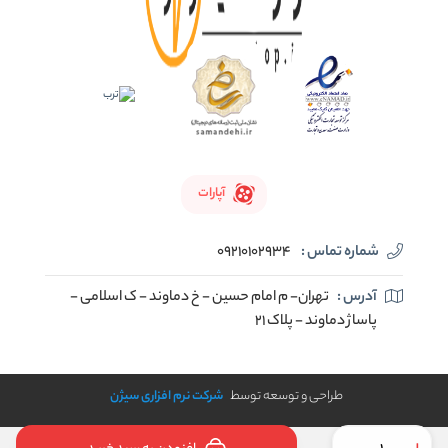
آپارات
شماره تماس :
09210102934
آدرس :
تهران- م امام حسین - خ دماوند - ک اسلامی -
پاساژ دماوند - پلاک 21
طراحی و توسعه توسط
شرکت نرم افزاری سیژن