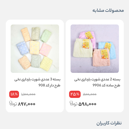
محصولات مشابه
بسته 2 عددی شورت بارداری نخی
بسته 3 عددی شورت بارداری نخی
ب
طرح ساده کد 9906
طرح دار کد 908
ط
18
25
1,100,000
800,000
%
%
897,000
598,000
نظرات کاربران