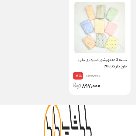
بسته 3 عددی شورت بارداری نخی
طرح دار کد 908
18
1,100,000
%
897,000