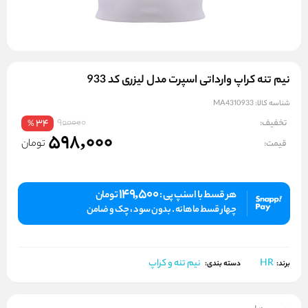
نیم‌ تنه کراپ وارداتی اسپرت مدل لیزری کد 933
شناسه کالا:
MA4310933
900000
تخفیف:
34
%
598,000
تومان
قیمت:
149,500
هر قسط با اسنپ پی :
تومان
چهار قسط ماهانه . بدون سود ، چک و ضامن
HR
نیم تنه و کراپ
برند:
دسته بندی: