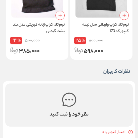
نیم‌ تنه کراپ وارداتی مدل نیمه
نیم‌ تنه کراپ زنانه کبریتی مدل بند
ک
گیپور کد 173
پشت گردنی
23
25
500,000
800,000
%
%
385,000
598,000
نظرات کاربران
نظر خود را ثبت کنید
امتیاز کنونی : 0