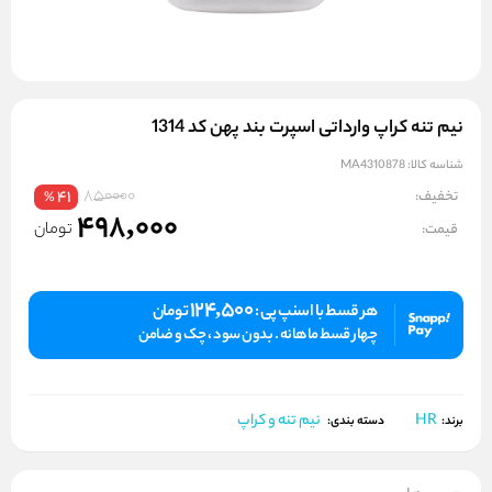
نیم‌ تنه کراپ وارداتی اسپرت بند پهن کد 1314
شناسه کالا:
MA4310878
850000
تخفیف:
41
%
498,000
تومان
قیمت:
124,500
هر قسط با اسنپ پی :
تومان
چهار قسط ماهانه . بدون سود ، چک و ضامن
HR
نیم تنه و کراپ
برند:
دسته بندی: