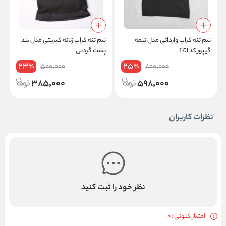
نیم‌ تنه کراپ وارداتی مدل نیمه
نیم‌ تنه کراپ زنانه کبریتی مدل بند
ک
گیپور کد 173
پشت گردنی
23
25
500,000
800,000
%
%
385,000
598,000
نظرات کاربران
نظر خود را ثبت کنید
امتیاز کنونی : 0