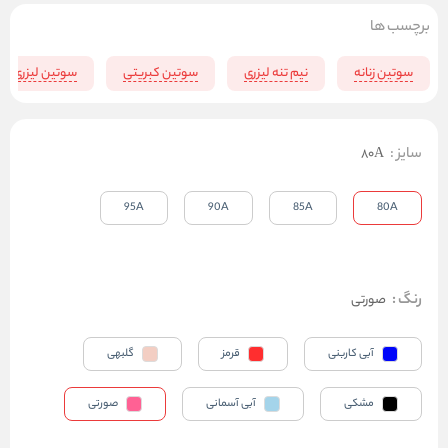
برچسب ها
سوتین زنانه
نیم تنه لیزری
سوتین کبریتی
سوتین لیزری
سایز
:
80A
95A
90A
85A
80A
رنگ
:
صورتی
آبی کاربنی
قرمز
گلبهی
مشکی
آبی آسمانی
صورتی