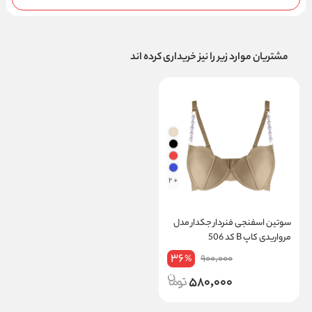
مشتریان موارد زیر را نیز خریداری کرده اند
+ 2
سوتین اسفنجی فنردار جکدار مدل
مرواریدی کاپ B کد 506
36
900,000
%
580,000