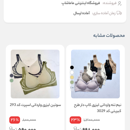
فروشنده:
فروشگاه اینترنتی ماماشاپ
زمان آماده سازی:
آماده ارسال
محصولات مشابه
+ 1
نیم‌ تنه وارداتی لیزری کاپ دار طرح
سوتین لیزری وارداتی اسپرت کد 293
کبریتی کد 3029
26
23
800,000
1,300,000
%
%