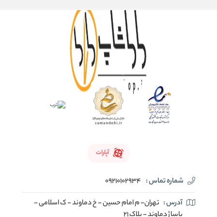
آپارات
شماره تماس :
09210102934
آدرس :
تهران- م امام حسین - خ دماوند - ک اسلامی -
پاساژ دماوند - پلاک 21