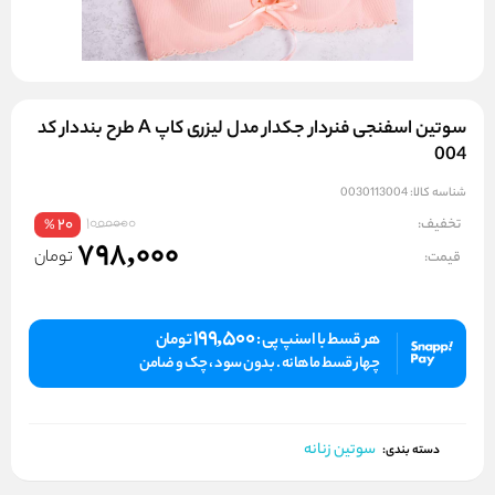
سوتین اسفنجی فنردار جکدار مدل لیزری کاپ A طرح بنددار کد
004
شناسه کالا:
0030113004
1000000
تخفیف:
20
%
798,000
تومان
قیمت:
199,500
هر قسط با اسنپ پی :
تومان
چهار قسط ماهانه . بدون سود ، چک و ضامن
سوتین زنانه
دسته بندی: