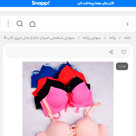
خانه
/
زنانه
/
سوتین زنانه
/
سوتین اسفنجی فنردار جکدار مدل لیزری کاپ A طرح بنددار کد 004
1
/
10