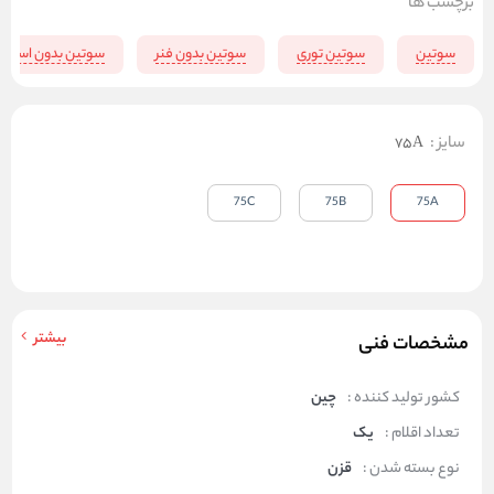
برچسب ها
سوتین
سوتین توری
سوتین بدون فنر
سوتین بدون اسفنج
سایز
:
75A
75C
75B
75A
بیشتر
مشخصات فنی
کشور تولید کننده :
چین
تعداد اقلام :
یک
نوع بسته شدن :
قزن