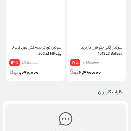
سوتین گنی جلو قزن دار برند
سوتین تور فرانسه کش پهن کاپ B
Belleza کد 1013
برند HR کد 503
ک
13
17
1,250,000
2,990,000
%
%
1,090,000
2,490,000
نظرات کاربران