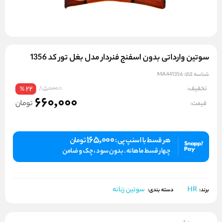
سوتین وارداتی بدون اسفنج فنردار مدل بغل تور کد 1356
شناسه کالا:
MA441356
850000
تخفیف:
22
%
660,000
تومان
قیمت:
165,000
هر قسط با اسنپ پی :
تومان
چهار قسط ماهانه . بدون سود ، چک و ضامن
HR
سوتین زنانه
برند:
دسته بندی: