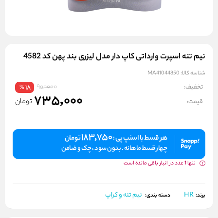
نیم‌ تنه اسپرت وارداتی کاپ دار مدل لیزری بند پهن کد 4582
شناسه کالا:
MA41044850
900000
تخفیف:
18
%
735,000
تومان
قیمت:
183,750
هر قسط با اسنپ پی :
تومان
چهار قسط ماهانه . بدون سود ، چک و ضامن
تنها 1 عدد در انبار باقی مانده است
HR
نیم تنه و کراپ
برند:
دسته بندی: