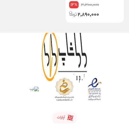
12
3,300,000
%
2,890,000
آپارات