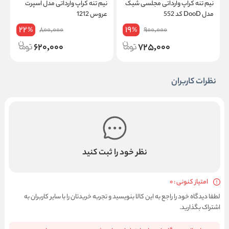
نیم‌ تنه کراپ وارداتی مجلسی شیک
نیم‌ تنه کراپ وارداتی مدل اسپرت
ن
مدل DooD کد 552
عروس 1212
1
22
19
800,000
900,000
%
%
620,000
725,000
نظرات کاربران
نظر خود را ثبت کنید
امتیاز کنونی : 0
لطفا دیدگاه خود را راجع به این کالا بنویسید و تجربه خریدتان را با سایر کاربران به
اشتراک بگذارید.