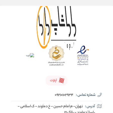
آپارات
شماره تماس :
09210102934
آدرس :
تهران- م امام حسین - خ دماوند - ک اسلامی -
پاساژ دماوند - پلاک 21