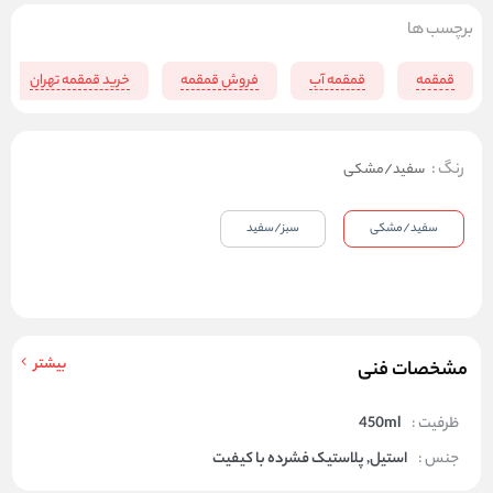
برچسب ها
قمقمه
قمقمه آب
فروش قمقمه
خرید قمقمه تهران
رنگ
:
سفید/مشکی
سفید/مشکی
سبز/سفید
بیشتر
مشخصات فنی
ظرفیت :
450ml
جنس :
استیل, پلاستیک فشرده با کیفیت