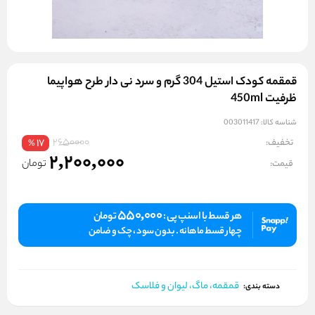
قمقمه کودک استیل 304 گرم و سرد نی دار طرح هواپیما
ظرفیت 450ml
شناسه کالا:
003011417
2650000
تخفیف:
17
%
2,200,000
تومان
قیمت:
550,000
هر قسط با اسنپ پی :
تومان
چهار قسط ماهانه . بدون سود ، چک و ضامن
قمقمه، ماگ، لیوان و فلاسک
دسته بندی: