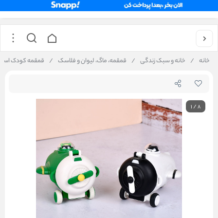
خانه
/
خانه و سبک زندگی
/
قمقمه، ماگ، لیوان و فلاسک
/
قمقمه کودک استیل 304 گرم و سرد نی دار طرح هواپیما ظرف
1
/
8