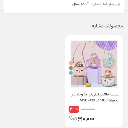
زمان آماده سازی:
آماده ارسال
محصولات مشابه
قمقمه فانتزی تپلی نی دار و بند دار
حجم 1100ml کد 410-M30
22
900,000
%
698,000