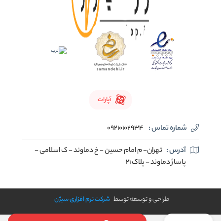
آپارات
شماره تماس :
09210102934
آدرس :
تهران- م امام حسین - خ دماوند - ک اسلامی -
پاساژ دماوند - پلاک 21
طراحی و توسعه توسط
شرکت نرم افزاری سیژن