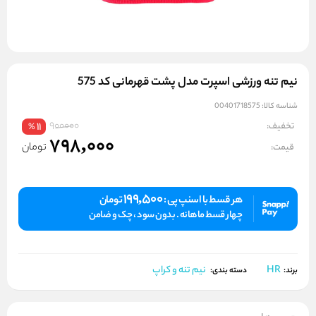
نیم‌ تنه ورزشی اسپرت مدل پشت قهرمانی کد 575
شناسه کالا:
00401718575
900000
تخفیف:
11
%
798,000
تومان
قیمت:
199,500
هر قسط با اسنپ پی :
تومان
چهار قسط ماهانه . بدون سود ، چک و ضامن
HR
نیم تنه و کراپ
برند:
دسته بندی: