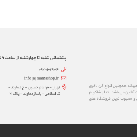
پشتیبانی شنبه تا چهارشنبه از ساعت 9 تا 17
09210102934
info [a] mamashop.ir
نه فروش لباس زیر زنانه و مردانه همچنین انواع گن لاغری
تهران- م امام حسین - خ دماوند -
آنلاین می باشد . خدا را شاکریم
ک اسلامی - پاساژ دماوند - پلاک 21
ن و محبوب ترین فروشگاه های