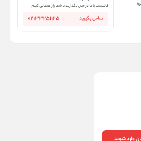
ره
کافیست با ما در میان بگذارید تا شما را راهنمایی کنیم
02133251125
تماس بگیرید
نیم‌ تنه ورزشی اسپرت مدل
پشت قهرمانی کد 775
سبزآبی
900000
تخفیف:
11
%
798,000
قیمت:
تومان
ن وارد شوید