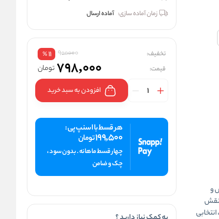
زمان آماده سازی:
آماده ارسال
900000
تخفیف:
11
%
798,000
تومان
قیمت:
افزودن به سبد خرید
هر قسط با اسنپ پی :
199,500
تومان
چهار قسط ماهانه . بدون سود ،
چک و ضامن
ش و
 نقش
انتخابی
به کمک نیاز دارید ؟