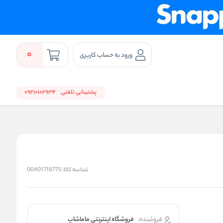
0
ورود به حساب کاربری
پشتیبانی تلفنی
09210102934
شناسه کالا:
00401718775
فروشنده:
فروشگاه اینترنتی ماماشاپ